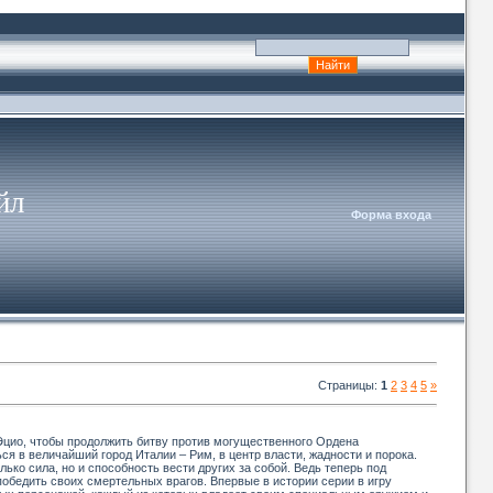
йл
Форма входа
Страницы
:
1
2
3
4
5
»
Эцио, чтобы продолжить битву против могущественного Ордена
ся в величайший город Италии – Рим, в центр власти, жадности и порока.
ко сила, но и способность вести других за собой. Ведь теперь под
победить своих смертельных врагов. Впервые в истории серии в игру