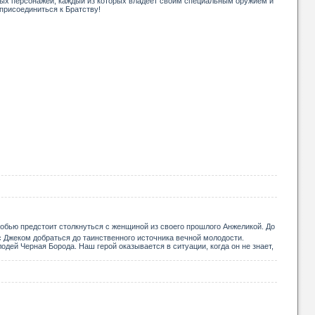
ных персонажей, каждый из которых владеет своим специальным оружием и
присоединиться к Братству!
робью предстоит столкнуться с женщиной из своего прошлого Анжеликой. До
с Джеком добраться до таинственного источника вечной молодости.
дей Черная Борода. Наш герой оказывается в ситуации, когда он не знает,