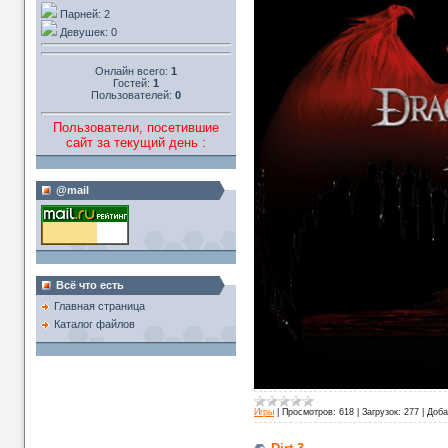
Парней: 2
Девушек: 0
Онлайн всего:
1
Гостей:
1
Пользователей:
0
Пользователи, посетившие
сайт за текущий день :
@mail
Всё что есть
Главная страница
Каталог файлов
Игры
|
Просмотров:
618
|
Загрузок:
277
|
Доба