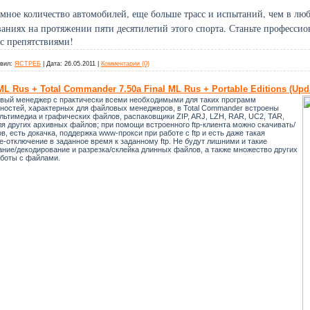
омное количество автомобилей, еще больше трасс и испытаний, чем в лю
ваниях на протяжении пяти десятилетий этого спорта. Станьте професс
с препятствиями!
вил:
ЯСТРЕБ
|
Дата:
26.05.2011
|
Комментарии (0)
L Rus + Total Commander 7.50а Final ML Rus + Portable Editions (Upda
овый менеджер с практически всеми необходимыми для таких программ
ностей, характерных для файловых менеджеров, в Total Commander встроены
ьтимедиа и графических файлов, распаковщики ZIP, ARJ, LZH, RAR, UC2, TAR,
ля других архивных файлов; при помощи встроенного ftp-клиента можно скачивать/
в, есть докачка, поддержка www-прокси при работе с ftp и есть даже такая
-отключение в заданное время к заданному ftp. Не будут лишними и такие
ние/декодирование и разрезка/склейка длинных файлов, а также множество других
аботы с файлами.