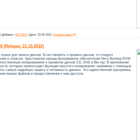
|
Добавил:
ЯСТРЕБ
|
Дата:
23.05.2011
|
Комментарии (0)
 [Release: 21.10.2010]
 нужно для записи дисков. Если говорить о прожиге дисков, то следует
ния в отрасли. Удостоенное наград программное обеспечение Nero Burning ROM
чественным копированием и прожигом дисков CD, DVD и Blu-ray. В приложении
ости, которые превосходят функции простого копирования; например с помощью
ить самую надежную защиту и читаемость данных. Это единственная программа,
ния ваших файлов и предоставления к ним доступа.