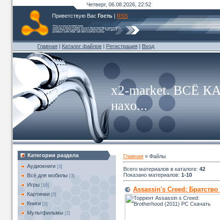
Четверг, 06.08.2026, 22:52
Приветствую Вас
Гость
|
RSS
Главная
|
Каталог файлов
|
Регистрация
|
Вход
x2-market. ВСЁ К
нахо...
Категории раздела
Главная
»
Файлы
Аудиокниги
[3]
Всего материалов в каталоге
:
42
Показано материалов
:
1-10
Всё для мобилы
[3]
Игры
[16]
Assassin's Creed: Братство 
Картинки
[0]
Книги
[1]
Мультфильмы
[2]