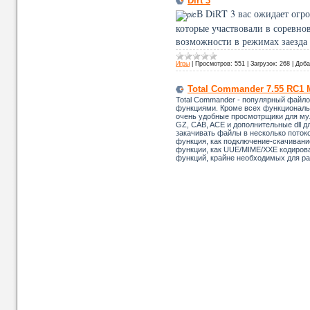
Dirt 3
В DiRT 3 вас ожидает огр
которые участвовали в соревно
возможности в режимах заезда 
Игры
|
Просмотров:
551
|
Загрузок:
268
|
Доба
Total Commander 7.55 RC1 M
Total Commander - популярный файл
функциями. Кроме всех функциональ
очень удобные просмотрщики для мул
GZ, CAB, ACE и дополнительные dll д
закачивать файлы в несколько потоко
функция, как подключение-скачивание
функции, как UUE/MIME/XXE кодирова
функций, крайне необходимых для р