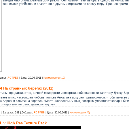
введен многопользовательский режим. Он позволит вам выбрать одного из уникаль
техниками убийства, и сразиться с другими игроками по всему миру. Пришло время 
авил:
ЯСТРЕБ
|
Дата:
20.06.2011
|
Комментарии (10)
4 На странных берегах (2011)
стины, предательстве, вечной молодости и смертельной опасности капитану Джеку Во
ывает ли их настоящая любовь, или же Анжелика искусно притворяется, чтобы вместе 
а Воробья взойти на корабль «Месть Королевы Анны», которым управляет коварный зло
 злодея или же свою давнюю подругу.
4
|
Загрузок:
281
|
Добавил:
ЯСТРЕБ
|
Дата:
30.05.2011
|
Комментарии (0)
I. v High Res Texture Pack