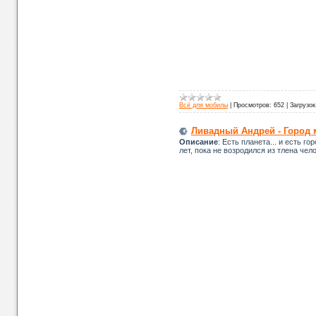
Всё для мобилы
|
Просмотров:
652
|
Загрузок
Ливадный Андрей - Город м
Описание
: Есть планета... и есть го
лет, пока не возродился из тлена чело