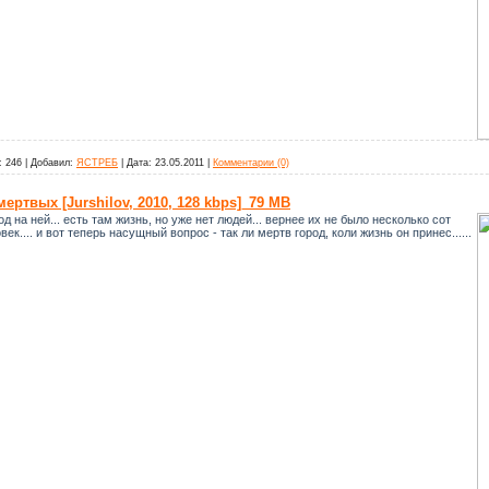
:
246
|
Добавил:
ЯСТРЕБ
|
Дата:
23.05.2011
|
Комментарии (0)
ертвых [Jurshilov, 2010, 128 kbps]_79 MB
род на ней... есть там жизнь, но уже нет людей... вернее их не было несколько сот
век.... и вот теперь насущный вопрос - так ли мертв город, коли жизнь он принес......