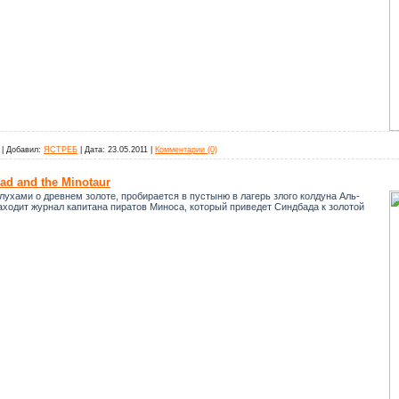
|
Добавил:
ЯСТРЕБ
|
Дата:
23.05.2011
|
Комментарии (0)
ad and the Minotaur
ухами о древнем золоте, пробирается в пустыню в лагерь злого колдуна Аль-
аходит журнал капитана пиратов Миноса, который приведет Синдбада к золотой