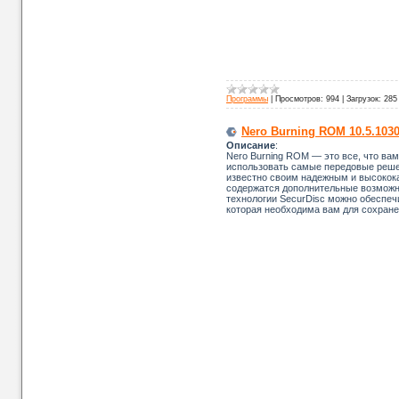
Программы
|
Просмотров:
994
|
Загрузок:
285
Nero Burning ROM 10.5.10300
Описание
:
Nero Burning ROM — это все, что вам
использовать самые передовые реше
известно своим надежным и высокока
содержатся дополнительные возможн
технологии SecurDisc можно обеспеч
которая необходима вам для сохране