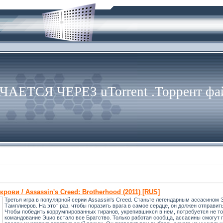
АЧАЕТСЯ ЧЕРЕЗ uTorrent .Торрент фа
крови / Assassin's Creed: Brotherhood (2011) [RUS]
Третья игра в популярной серии Assassin's
Creed
. Станьте легендарным ассасином 
Тамплиеров. На этот раз, чтобы поразить врага в самое сердце, он должен отправить
Чтобы победить коррумпированных тиранов, укрепившихся в нем, потребуется не толь
командование Эцио встало все Братство. Только работая сообща, ассасины смогут 