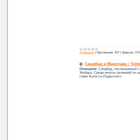
Аудиокниги
|
Просмотров:
457
|
Загрузок:
274
Синдбад и Минотавр / Sinb
Описание
: Синдбад, наслышанный сл
Жибара. Среди многих реликвий он н
главе Колосса Родосского