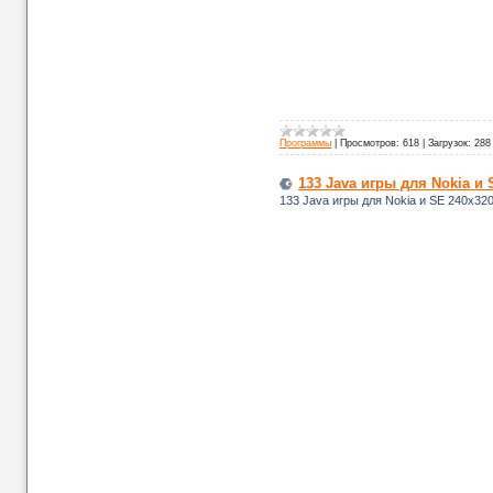
Программы
|
Просмотров:
618
|
Загрузок:
288
133 Java игры для Nokia и 
133 Java игры для Nokia и SE 240х320