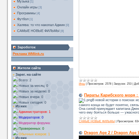
Музыка
[1]
Онлайн игры
[3]
Программы
[4]
Футбол
[1]
Халява: то что накопал Админ
[0]
САМЫЕ НОВЫЕ ФИЛЬМЫ
[8]
Зароботок
Реклама WMlink.ru
Жители сайта
Зарег. на сайте
»
Всего: 2
Игры
|
Просмотров:
2578
|
Загрузок:
253
|
Доб
Новых за месяц: 0
Новых за неделю: 0
Пираты Карибского моря : 
Новых вчера: 0
В новой истории о поисках и
Новых сегодня: 0
самого конца не будет понятно, связ
Из них
»
Она силой принуждает капитана Джек
Администраторов: 1
чего ему бояться больше — ужасного
Модераторов: 0
САМЫЕ НОВЫЕ ФИЛЬМЫ
|
Просмотров:
63
Модератор форума:
Проверенных: 0
Dragon Age 2 / Dragon Age I
Обычных юзеров: 1
Из них
»